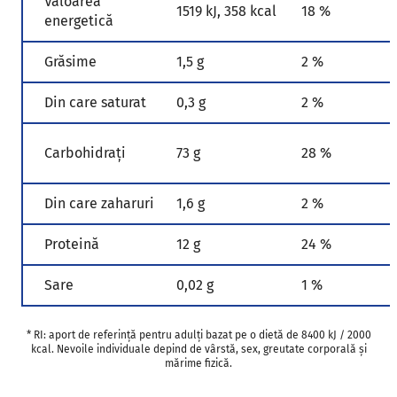
Valoarea
1519 kJ, 358 kcal
18 %
energetică
Grăsime
1,5 g
2 %
Din care saturat
0,3 g
2 %
Carbohidrați
73 g
28 %
Din care zaharuri
1,6 g
2 %
Proteină
12 g
24 %
Sare
0,02 g
1 %
* RI: aport de referință pentru adulți bazat pe o dietă de 8400 kJ / 2000
kcal. Nevoile individuale depind de vârstă, sex, greutate corporală și
mărime fizică.