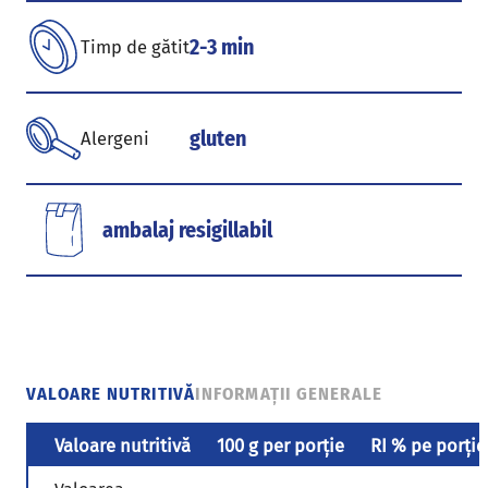
2-3 min
Timp de gătit
gluten
Alergeni
ambalaj resigillabil
VALOARE NUTRITIVĂ
INFORMAȚII GENERALE
Valoare nutritivă
100 g per porție
RI % pe porție