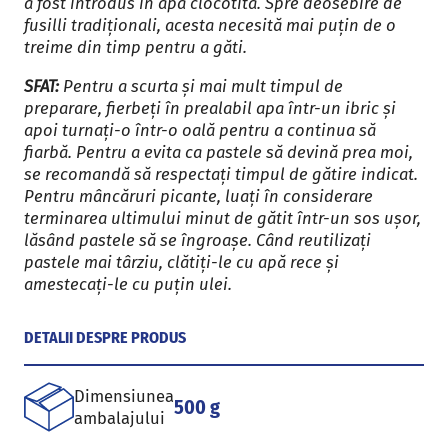
a fost introdus în apa clocotită. Spre deosebire de
fusilli tradiționali, acesta necesită mai puțin de o
treime din timp pentru a găti.
SFAT:
Pentru a scurta și mai mult timpul de
preparare, fierbeți în prealabil apa într-un ibric și
apoi turnați-o într-o oală pentru a continua să
fiarbă. Pentru a evita ca pastele să devină prea moi,
se recomandă să respectați timpul de gătire indicat.
Pentru mâncăruri picante, luați în considerare
terminarea ultimului minut de gătit într-un sos ușor,
lăsând pastele să se îngroașe. Când reutilizați
pastele mai târziu, clătiți-le cu apă rece și
amestecați-le cu puțin ulei.
DETALII DESPRE PRODUS
Dimensiunea
500 g
ambalajului