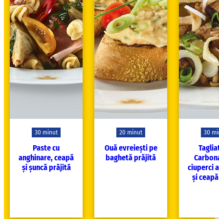
30 minut
20 minut
30 mi
Paste cu
Ouă evreiești pe
Taglia
anghinare, ceapă
baghetă prăjită
Carbona
și șuncă prăjită
ciuperci 
și ceapă