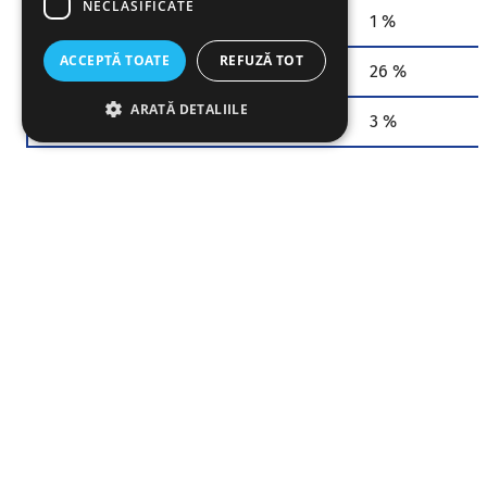
NECLASIFICATE
Din care zaharuri
1,1 g
1 %
ACCEPTĂ TOATE
REFUZĂ TOT
Proteină
13 g
26 %
ARATĂ DETALIILE
Sare
0,21 g
3 %
* RI: aport de referință pentru adulți bazat pe o dietă de 8400 kJ / 2000
kcal. Nevoile individuale depind de vârstă, sex, greutate corporală și
mărime fizică.