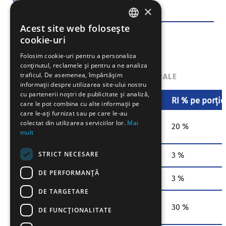
gluten, ou
Alergeni
×
Acest site web folosește
HUNGARIAN
cookie-uri
EN
Folosim cookie-uri pentru a personaliza
conținutul, reclamele și pentru a ne analiza
SK
traficul. De asemenea, împărtășim
VALOARE NUTRITIVĂ
INFORMAȚII GENERALE
RO
informații despre utilizarea site-ului nostru
cu partenerii noștri de publicitate și analiză,
Valoare nutritivă
100 g per porție
RI % pe porție
care le pot combina cu alte informații pe
care le-ați furnizat sau pe care le-au
Valoarea
1672 kJ / 394
colectat din utilizarea serviciilor lor.
Mai
20 %
energetică
kcal
mult
STRICT NECESARE
Grăsime
2,2 g
3 %
DE PERFORMANȚĂ
Din care saturate
0,6 g
3 %
DE TARGETARE
Carbohidrați
80 g
30 %
DE FUNCŢIONALITATE